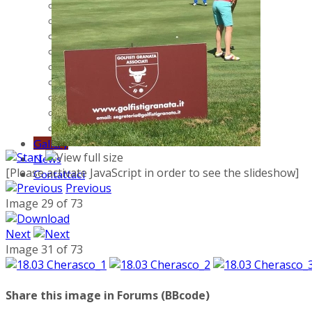
Aprile
Maggio
Giugno
Luglio
Agosto
Settembre
Ottobre
Novembre
Dicembre
Gallery
News
[Please activate JavaScript in order to see the slideshow]
Contattaci
Previous
Image 29 of 73
Next
Image 31 of 73
Share this image in Forums (BBcode)