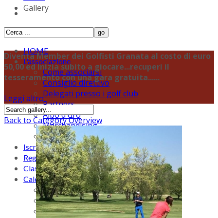
Gallery
HOME
Diventa Member dei Golfisti Granata al costo di euro
L'associazione
50,00 ed inizia subito a giocare...recuperi il
Come associarsi
tesseramento con una gara gratuita......
Consiglio direttivo
Delegati presso i golf club
Leggi altro
Partners
Albo d'oro
Back to Category Overview
Merchandising
Statuto Golfisti Granata
Iscrizione alle Gare
Regolamento
Classifiche
Calendario e Risultati
Gennaio
Febbraio
Marzo