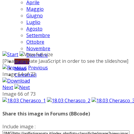
Aprile
Maggio
Giugno
Luglio
Agosto
Settembre
Ottobre
Novembre
Dicembre
[Please activate JavaScript in order to see the slideshow]
Gallery
Previous
News
Image 64 of 73
Contattaci
Next
Image 66 of 73
Share this image in Forums (BBcode)
Include image :