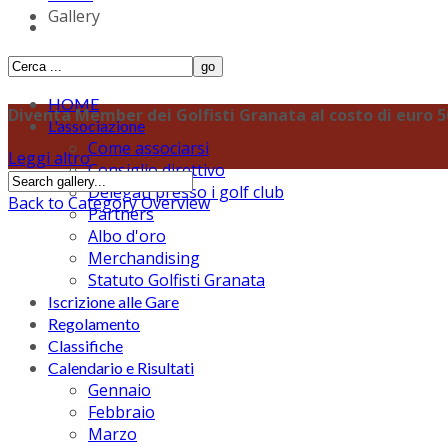
Gallery
HOME
Diventa Member dei Golfisti Granata al costo di euro 50,
L'associazione
Come associarsi
Leggi altro
Consiglio direttivo
Delegati presso i golf club
Back to Category Overview
Partners
Albo d'oro
Merchandising
Statuto Golfisti Granata
Iscrizione alle Gare
Regolamento
Classifiche
Calendario e Risultati
Gennaio
Febbraio
Marzo