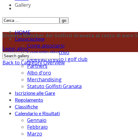
Gallery
HOME
Diventa Member dei Golfisti Granata al costo di euro 50,
L'associazione
Come associarsi
Leggi altro
Consiglio direttivo
Delegati presso i golf club
Back to Category Overview
Partners
Albo d'oro
Merchandising
Statuto Golfisti Granata
Iscrizione alle Gare
Regolamento
Classifiche
Calendario e Risultati
Gennaio
Febbraio
Marzo