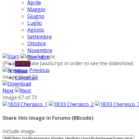
Aprile
Maggio
Giugno
Luglio
Agosto
Settembre
Ottobre
Novembre
Dicembre
[Please activate JavaScript in order to see the slideshow]
Gallery
Previous
News
Image 65 of 73
Contattaci
Next
Image 67 of 73
Share this image in Forums (BBcode)
Include image :