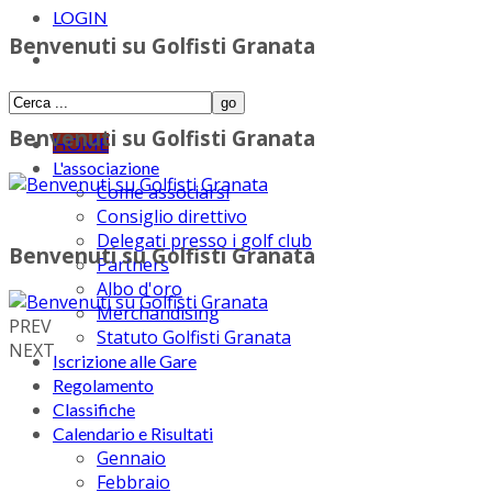
LOGIN
Benvenuti su Golfisti Granata
Benvenuti su Golfisti Granata
HOME
L'associazione
Come associarsi
Consiglio direttivo
Delegati presso i golf club
Benvenuti su Golfisti Granata
Partners
Albo d'oro
Merchandising
PREV
Statuto Golfisti Granata
NEXT
Iscrizione alle Gare
Regolamento
Classifiche
Calendario e Risultati
Gennaio
Febbraio