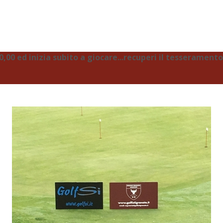
00 ed inizia subito a giocare...recuperi il tesseramento 