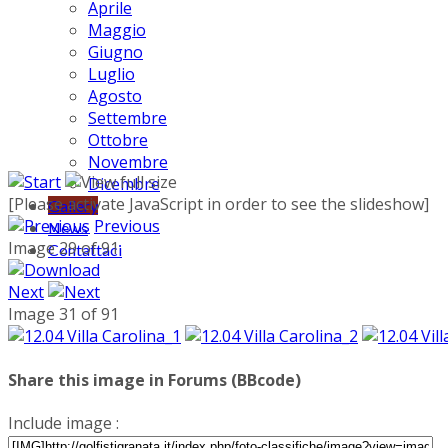
Aprile
Maggio
Giugno
Luglio
Agosto
Settembre
Ottobre
Novembre
Dicembre
[Please activate JavaScript in order to see the slideshow]
Gallery
Previous
News
Image 29 of 91
Contattaci
Next
Image 31 of 91
Share this image in Forums (BBcode)
Include image :