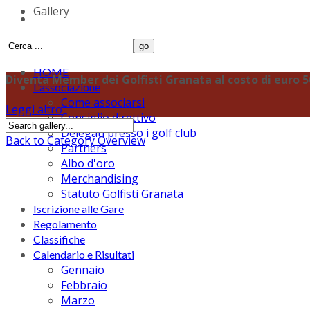
Gallery
HOME
Diventa Member dei Golfisti Granata al costo di euro 50,
L'associazione
Come associarsi
Leggi altro
Consiglio direttivo
Delegati presso i golf club
Back to Category Overview
Partners
Albo d'oro
Merchandising
Statuto Golfisti Granata
Iscrizione alle Gare
Regolamento
Classifiche
Calendario e Risultati
Gennaio
Febbraio
Marzo