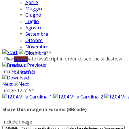
Aprile
Maggio
Giugno
Luglio
Agosto
Settembre
Ottobre
Novembre
Dicembre
[Please activate JavaScript in order to see the slideshow]
Gallery
Previous
News
Image 10 of 91
Contattaci
Next
Image 12 of 91
Share this image in Forums (BBcode)
Include image :