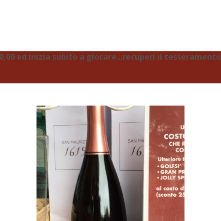
00 ed inizia subito a giocare...recuperi il tesseramento 