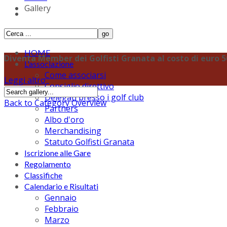
Gallery
HOME
Diventa Member dei Golfisti Granata al costo di euro 50,
L'associazione
Come associarsi
Leggi altro
Consiglio direttivo
Delegati presso i golf club
Back to Category Overview
Partners
Albo d'oro
Merchandising
Statuto Golfisti Granata
Iscrizione alle Gare
Regolamento
Classifiche
Calendario e Risultati
Gennaio
Febbraio
Marzo